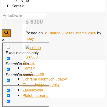
Víno
Kontakt
s 6300
Posted on
31. marca 2020
31. marca 2020
by
hepy
Exact matches only
Navigácia
S 6300
Domov
Search in title
v
Kontakt
článku
Napíšte nám
Search in content
Ochrana osobných údajov
Obchodné podmienky
Zásielkovňa
Platobná brána