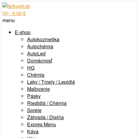
(0)
- 0.00 €
menu
E-shop
Autokozmetika
Autochémia
AutoLed
Domácnosť
HG
Chémia
Laky / Tmely / Lepidlá
Maľovanie
Pásky
Riedidlá / Chémia
Spreje
Záhrada / Dielňa
Expres Menu
Káva