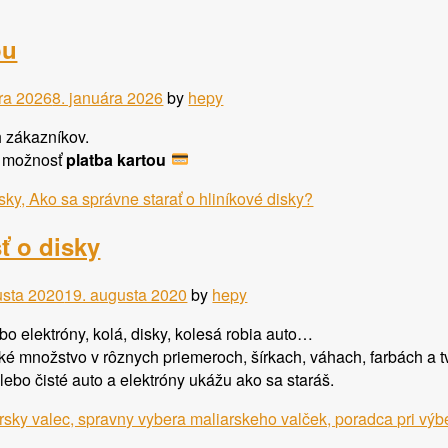
ou
ára 2026
8. januára 2026
by
hepy
 zákazníkov.
a možnosť
platba kartou
ť o disky
usta 2020
19. augusta 2020
by
hepy
bo elektróny, kolá, disky, kolesá robia auto…
ké množstvo v rôznych priemeroch, šírkach, váhach, farbách a tv
alebo čisté auto a elektróny ukážu ako sa staráš.