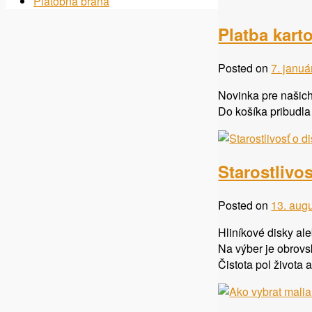
Platobná brána
Platba kart
Posted on
7. janu
Novinka pre našich
Do košíka pribudl
Starostlivos
Posted on
13. aug
Hliníkové disky ale
Na výber je obrovs
Čistota pol života 