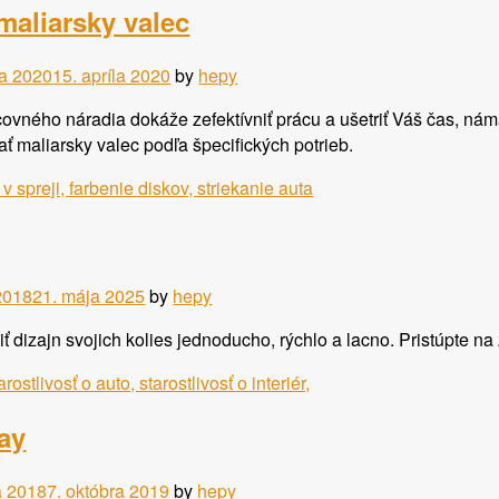
maliarsky valec
la 2020
15. apríla 2020
by
hepy
ovného náradia dokáže zefektívniť prácu a ušetriť Váš čas, nám
ať maliarsky valec podľa špecifických potrieb.
 2018
21. mája 2025
by
hepy
iť dizajn svojich kolies jednoducho, rýchlo a lacno. Pristúpte n
ay
a 2018
7. októbra 2019
by
hepy