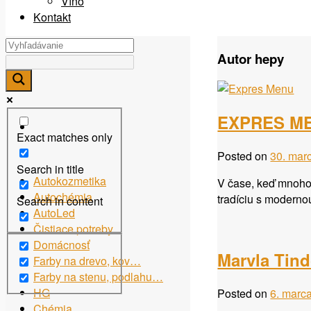
Víno
Kontakt
Autor
hepy
EXPRES MEN
Exact matches only
Posted on
30. mar
Search in title
Autokozmetika
V čase, keď mnoho ľ
Autochémia
tradíciu s moderno
Search in content
AutoLed
Čistiace potreby
Domácnosť
Marvla Tind
Farby na drevo, kov…
Farby na stenu, podlahu…
HG
Posted on
6. marc
Chémia