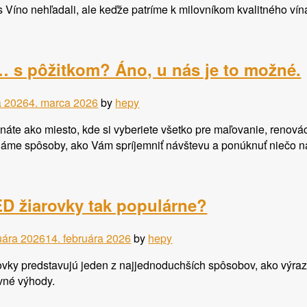
s Víno nehľadali, ale keďže patríme k milovníkom kvalitného vín
… s pôžitkom? Áno, u nás je to možné.
a 2026
4. marca 2026
by
hepy
áte ako miesto, kde si vyberiete všetko pre maľovanie, renovác
dáme spôsoby, ako Vám spríjemniť návštevu a ponúknuť niečo
D žiarovky tak populárne?
ruára 2026
14. februára 2026
by
hepy
ky predstavujú jeden z najjednoduchších spôsobov, ako výrazn
avné výhody.