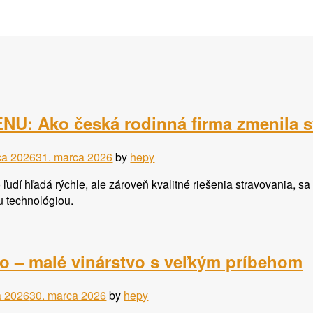
U: Ako česká rodinná firma zmenila sv
ca 2026
31. marca 2026
by
hepy
udí hľadá rýchle, ale zároveň kvalitné riešenia stravovania, sa 
u technológiou.
o – malé vinárstvo s veľkým príbehom
a 2026
30. marca 2026
by
hepy