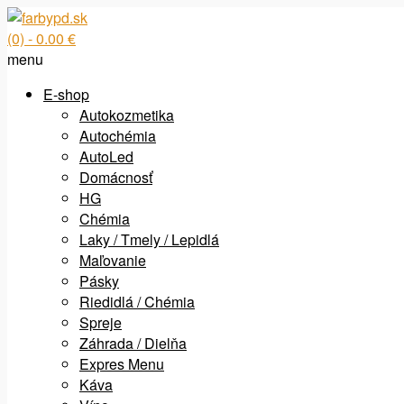
(0)
- 0.00 €
menu
E-shop
Autokozmetika
Autochémia
AutoLed
Domácnosť
HG
Chémia
Laky / Tmely / Lepidlá
Maľovanie
Pásky
Riedidlá / Chémia
Spreje
Záhrada / Dielňa
Expres Menu
Káva