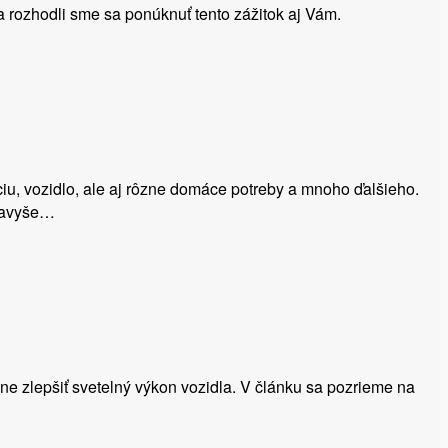
a rozhodli sme sa ponúknuť tento zážitok aj Vám.
iu, vozidlo, ale aj rôzne domáce potreby a mnoho ďalšieho.
 navyše…
e zlepšiť svetelný výkon vozidla. V článku sa pozrieme na