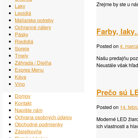
Zrejme by ste u ná
Laky
Lepidlá
Maliarske potreby
Ochranné nátery
Farby, laky
Pásky
Riedidlá
Posted on
4. marc
Spreje
Tmely
Našu predajňu pozn
Záhrada / Dielňa
Neustále však hľa
Expres Menu
Káva
Víno
Prečo sú LE
Domov
Kontakt
Posted on
14. feb
Napíšte nám
Ochrana osobných údajov
Moderné LED žiarov
Obchodné podmienky
ich vlastnosti a hl
Zásielkovňa