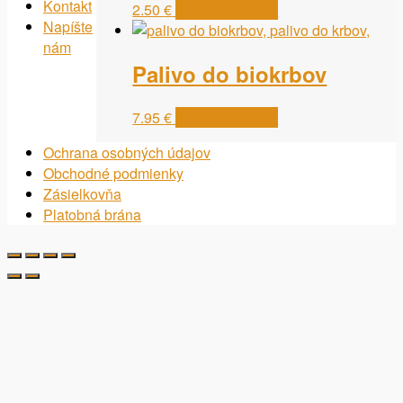
Možnosti
Kontakt
2.50
€
Pridať do košíka
si
Napíšte
môžete
nám
vybrať
Palivo do biokrbov
na
stránke
7.95
€
Pridať do košíka
produktu.
Ochrana osobných údajov
Obchodné podmienky
Zásielkovňa
Platobná brána