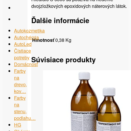
dvojzložkových epoxidových náterových látok.
Ďalšie informácie
Autokozmetika
Autochémia
Hmotnosť
0,38 Kg
AutoLed
Čistiace
potreby
Súvisiace produkty
Domácnosť
Farby
na
drevo,
kov…
Farby
na
stenu,
podlahu…
HG