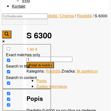
Víno
Kontakt
Domov
/
Riedidlá / Chémia
/
Riedidlá
/ S 6300
S 6300
1.90
€
Exact matches only
množstvo
S
Pridať do košíka
Search in title
6300
Kategória:
Riedidlá
Značka:
šk spektrum
Search in content
Popis
Ďalšie informácie
Popis
Riedidlo S 6300 sa používa na riedenie