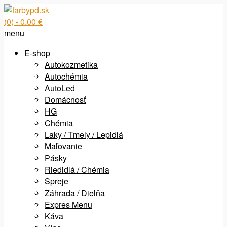
(0)
- 0.00 €
menu
E-shop
Autokozmetika
Autochémia
AutoLed
Domácnosť
HG
Chémia
Laky / Tmely / Lepidlá
Maľovanie
Pásky
Riedidlá / Chémia
Spreje
Záhrada / Dielňa
Expres Menu
Káva