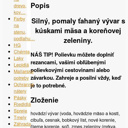
Popis
drevo,
kov…
Farby
Silný, pomaly ťahaný vývar s
na
kúskami mäsa a koreňovej
stenu,
zeleniny.
podlahu…
HG
Chémia
NÁŠ TIP!
Polievku môžete doplniť
Laky
rezancami, vašimi obľúbenými
Lepidlá
polievkovými cestovinami alebo
Maliarske
závarkou. Zahreje a posilní vždy, keď
potreby
Ochranné
je to potrebné.
nátery
Pásky
Zloženie
Riedidlá
Spreje
hovädzí vývar (voda, hovädzie mäso a kosti,
Tmely
cibuľa, cesnak, bobkový list, nové korenie,
Záhrada
čierne korenie, soľ), zmes zeleniny (mrkva,