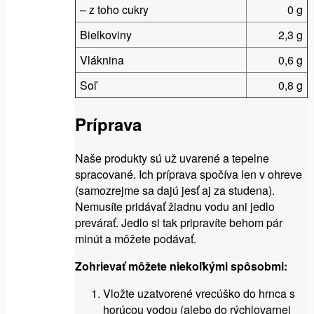
– z toho cukry
0 g
Bielkoviny
2,3 g
Vláknina
0,6 g
Soľ
0,8 g
Príprava
Naše produkty sú už uvarené a tepelne
spracované. Ich príprava spočíva len v ohreve
(samozrejme sa dajú jesť aj za studena).
Nemusíte pridávať žiadnu vodu ani jedlo
prevárať. Jedlo si tak pripravíte behom pár
minút a môžete podávať.
Zohrievať môžete niekoľkými spôsobmi:
Vložte uzatvorené vrecúško do hrnca s
horúcou vodou (alebo do rýchlovarnej