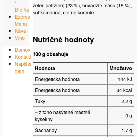
/
zeler, petržlen) (23 %), hovädzie mäso (15 %),
Dielňa
soľ kamenná, čierne korenie.
Expres
Menu
Káva
Nutričné hodnoty
Víno
Domov
100 g obsahuje
Kontakt
Napíšte
Hodnota
Množstvo
nám
Energetická hodnota
144 kJ
Energetická hodnota
34 kcal
Tuky
2,2 g
– z toho nasýtené mastné
0 g
kyseliny
Sacharidy
1,7 g