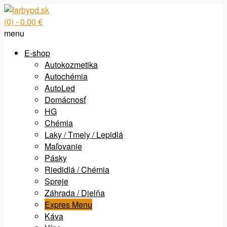
(0)
- 0.00 €
menu
E-shop
Autokozmetika
Autochémia
AutoLed
Domácnosť
HG
Chémia
Laky / Tmely / Lepidlá
Maľovanie
Pásky
Riedidlá / Chémia
Spreje
Záhrada / Dielňa
Expres Menu
Káva