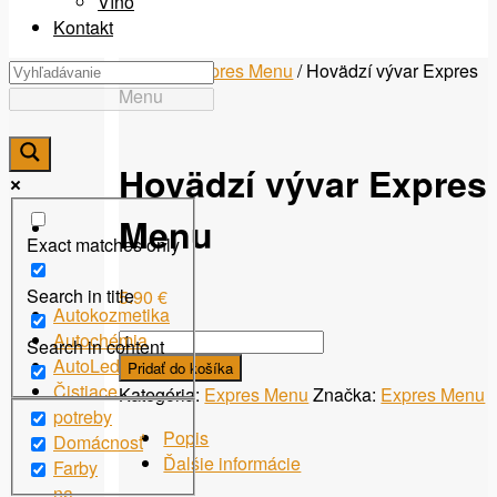
Víno
Kontakt
Domov
/
Expres Menu
/ Hovädzí vývar Expres
Menu
Hovädzí vývar Expres
Menu
Exact matches only
Search in title
5.90
€
Autokozmetika
množstvo
Autochémia
Search in content
Hovädzí
AutoLed
Pridať do košíka
vývar
Čistiace
Kategória:
Expres Menu
Značka:
Expres Menu
Expres
potreby
Popis
Menu
Domácnosť
Ďalšie informácie
Farby
na