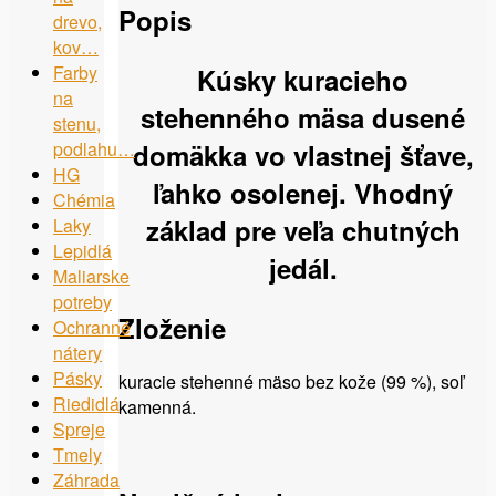
Popis
drevo,
kov…
Farby
Kúsky kuracieho
na
stehenného mäsa dusené
stenu,
domäkka vo vlastnej šťave,
podlahu…
HG
ľahko osolenej. Vhodný
Chémia
základ pre veľa chutných
Laky
Lepidlá
jedál.
Maliarske
potreby
Zloženie
Ochranné
nátery
Pásky
kuracie stehenné mäso bez kože (99 %), soľ
Riedidlá
kamenná.
Spreje
Tmely
Záhrada