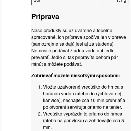
Príprava
Naše produkty sú už uvarené a tepelne
spracované. Ich príprava spočíva len v ohreve
(samozrejme sa dajú jesť aj za studena).
Nemusíte pridávať žiadnu vodu ani jedlo
prevárať. Jedlo si tak pripravíte behom pár
minút a môžete podávať.
Zohrievať môžete niekoľkými spôsobmi:
Vložte uzatvorené vrecúško do hrnca s
horúcou vodou (alebo do rýchlovarnej
kanvice), nechajte cca 10 min prehriať a
po otvorení servírujte priamo na tanier.
Vrecúško vyprázdnite priamo do hrnca
(alebo na panvičku) a zohrievajte cca 5
min.