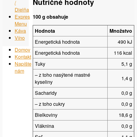
Nutričné hodnoty
/
Dielňa
Expres
100 g obsahuje
Menu
Káva
Hodnota
Množstvo
Víno
Energetická hodnota
490 kJ
Domov
Energetická hodnota
116 kcal
Kontakt
Napíšte
Tuky
5,1 g
nám
– z toho nasýtené mastné
1,4 g
kyseliny
Sacharidy
0,0 g
– z toho cukry
0,0 g
Bielkoviny
18,6 g
Vláknina
0,0 g
Soľ
1,1 g