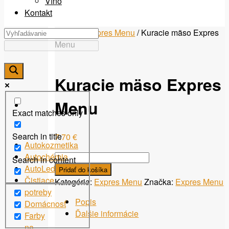
Víno
Kontakt
Domov
/
Expres Menu
/ Kuracie mäso Expres
Menu
Kuracie mäso Expres
Menu
Exact matches only
Search in title
7.70
€
Autokozmetika
množstvo
Autochémia
Search in content
Kuracie
AutoLed
Pridať do košíka
mäso
Čistiace
Kategória:
Expres Menu
Značka:
Expres Menu
Expres
potreby
Popis
Menu
Domácnosť
Ďalšie informácie
Farby
na