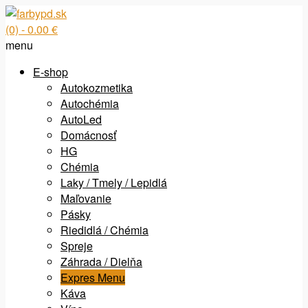
(0)
- 0.00 €
menu
E-shop
Autokozmetika
Autochémia
AutoLed
Domácnosť
HG
Chémia
Laky / Tmely / Lepidlá
Maľovanie
Pásky
Riedidlá / Chémia
Spreje
Záhrada / Dielňa
Expres Menu
Káva