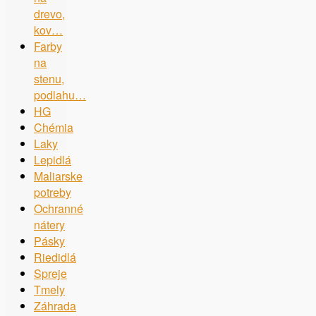
drevo,
kov…
Farby
na
stenu,
podlahu…
HG
Chémia
Laky
Lepidlá
Maliarske
potreby
Ochranné
nátery
Pásky
Riedidlá
Spreje
Tmely
Záhrada