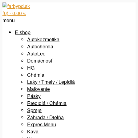
(0)
- 0.00 €
menu
E-shop
Autokozmetika
Autochémia
AutoLed
Domácnosť
HG
Chémia
Laky / Tmely / Lepidlá
Maľovanie
Pásky
Riedidlá / Chémia
Spreje
Záhrada / Dielňa
Expres Menu
Káva