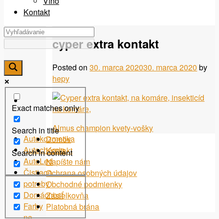
Víno
Kontakt
cyper extra kontakt
Posted on
30. marca 2020
30. marca 2020
by
hepy
Exact matches only
Navigácia
Almus champion kvety-vošky
Search in title
Autokozmetika
Domov
v
Autochémia
Kontakt
Search in content
článku
AutoLed
Napíšte nám
Čistiace
Ochrana osobných údajov
potreby
Obchodné podmienky
Domácnosť
Zásielkovňa
Farby
Platobná brána
na