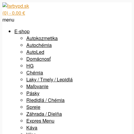
(0)
- 0.00 €
menu
E-shop
Autokozmetika
Autochémia
AutoLed
Domácnosť
HG
Chémia
Laky / Tmely / Lepidlá
Maľovanie
Pásky
Riedidlá / Chémia
Spreje
Záhrada / Dielňa
Expres Menu
Káva