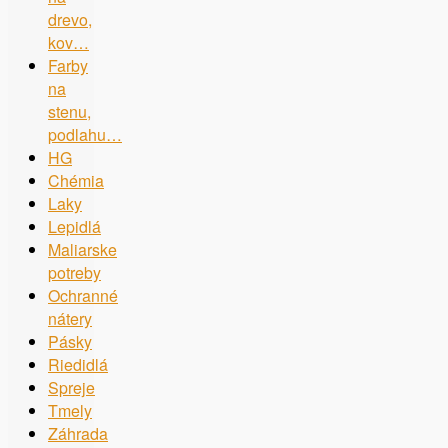
drevo,
kov…
Farby
na
stenu,
podlahu…
HG
Chémia
Laky
Lepidlá
Maliarske
potreby
Ochranné
nátery
Pásky
Riedidlá
Spreje
Tmely
Záhrada