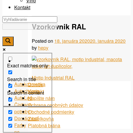
Víno
Kontakt
Vzorkovnik RAL
Posted on
18. januára 2020
20. januára 2020
by
hepy
Exact matches only
Navigácia
Motip Industrial RAL
Search in title
Autokozmetika
Domov
v
Autochémia
Kontakt
Search in content
článku
AutoLed
Napíšte nám
Čistiace
Ochrana osobných údajov
potreby
Obchodné podmienky
Domácnosť
Zásielkovňa
Farby
Platobná brána
na