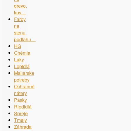
drevo,
kov…
Farby
na
stenu,
podlahu…
HG
Chémia
Laky
Lepidlá
Maliarske
potreby
Ochranné
nátery
Pásky
Riedidlá
Spreje
Tmely
Záhrada