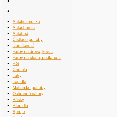
Autokozmetika
Autochémia
AutoLed
Čistiace potreby
Domácnosť
Farby na drevo, kov…
Farby na stenu, podlahu…
HG
Chémia
Laky
Lepidlá
Maliarske potreby
Ochranné nátery
Pásky
Riedidlá
Spreje