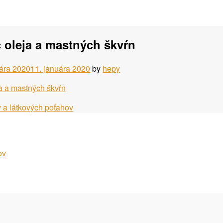
 oleja a mastných škvŕn
uára 2020
11. januára 2020
by
hepy
 a látkových poťahov
ov