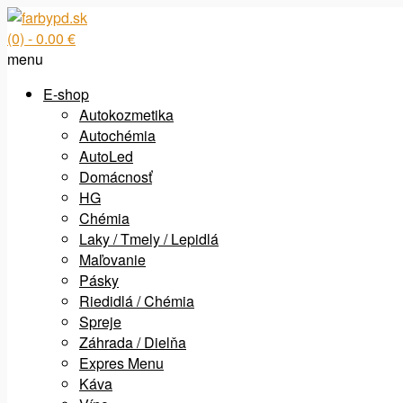
(0)
- 0.00 €
menu
E-shop
Autokozmetika
Autochémia
AutoLed
Domácnosť
HG
Chémia
Laky / Tmely / Lepidlá
Maľovanie
Pásky
Riedidlá / Chémia
Spreje
Záhrada / Dielňa
Expres Menu
Káva