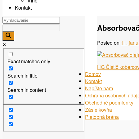
Víno
Kontakt
Absorbovač
Posted on
11. jan
Exact matches only
Navigácia
HG Čistič kobercov
Domov
Search in title
v
Kontakt
článku
Napíšte nám
Search in content
Ochrana osobných údaj
Obchodné podmienky
Zásielkovňa
Platobná brána