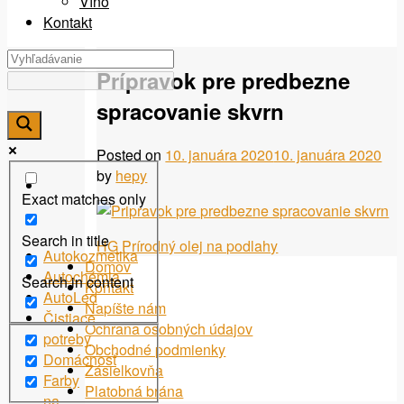
Víno
Kontakt
Prípravok pre predbezne
spracovanie skvrn
Posted on
10. januára 2020
10. januára 2020
by
hepy
Exact matches only
Search in title
Navigácia
HG Prírodný olej na podlahy
Autokozmetika
Domov
v
Autochémia
Search in content
Kontakt
AutoLed
článku
Napíšte nám
Čistiace
Ochrana osobných údajov
potreby
Obchodné podmienky
Domácnosť
Zásielkovňa
Farby
Platobná brána
na