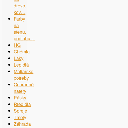
drevo,
kov…
Farby
na
stenu,
podlahu…
HG
Chémia
Laky
Lepidlá
Maliarske
potreby
Ochranné
nátery
Pásky
Riedidlá
Spreje
Tmely
Záhrada