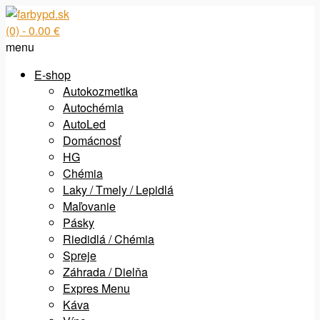
(0)
- 0.00 €
menu
E-shop
Autokozmetika
Autochémia
AutoLed
Domácnosť
HG
Chémia
Laky / Tmely / Lepidlá
Maľovanie
Pásky
Riedidlá / Chémia
Spreje
Záhrada / Dielňa
Expres Menu
Káva