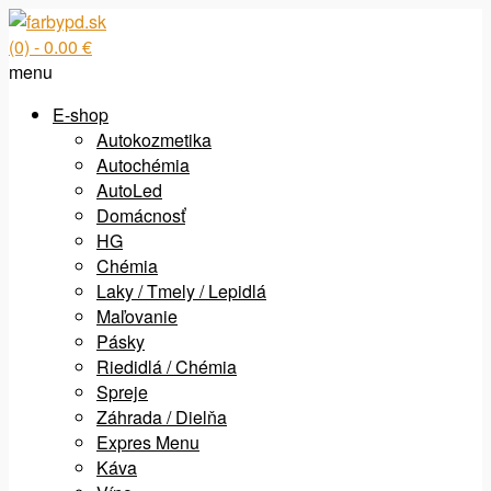
(0)
- 0.00 €
menu
E-shop
Autokozmetika
Autochémia
AutoLed
Domácnosť
HG
Chémia
Laky / Tmely / Lepidlá
Maľovanie
Pásky
Riedidlá / Chémia
Spreje
Záhrada / Dielňa
Expres Menu
Káva