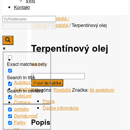
Víno
Kontakt
Domov
/
Riedidlá /
Chémia
/
Riedidlá
/ Terpentínový olej
Terpentínový olej
Exact matches only
6.90
€
množstvo
Search in title
Terpentínový
Autokozmetika
Pridať do košíka
olej
Autochémia
Kategória:
Riedidlá
Značka:
šk spektrum
Search in content
AutoLed
Popis
Čistiace
Ďalšie informácie
potreby
Domácnosť
Popis
Farby
na