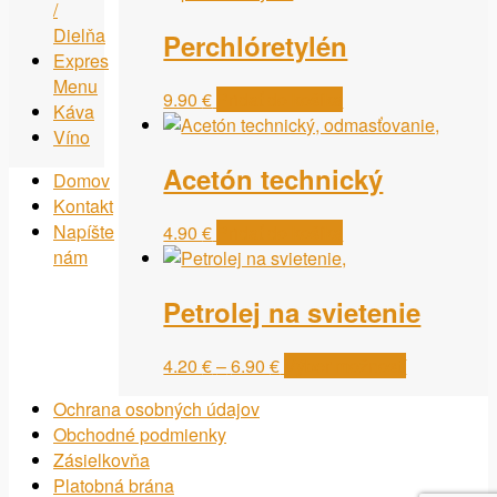
/
Dielňa
Perchlóretylén
Expres
Menu
9.90
€
Pridať do košíka
Káva
Víno
Acetón technický
Domov
Kontakt
Napíšte
4.90
€
Pridať do košíka
nám
Petrolej na svietenie
Price
Tento
4.20
€
–
6.90
€
Výber možností
range:
produkt
Ochrana osobných údajov
4.20 €
má
Obchodné podmienky
through
viacero
Zásielkovňa
6.90 €
variantov.
Platobná brána
Možnosti