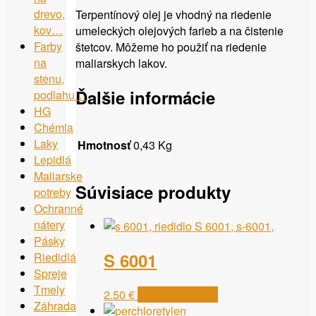
drevo,
Terpentínový olej je vhodný na riedenie
kov…
umeleckých olejových farieb a na čistenie
Farby
štetcov. Môžeme ho použiť na riedenie
na
maliarskych lakov.
stenu,
Ďalšie informácie
podlahu…
HG
Chémia
Laky
Hmotnosť
0,43 Kg
Lepidlá
Maliarske
Súvisiace produkty
potreby
Ochranné
nátery
Pásky
S 6001
Riedidlá
Spreje
Tmely
2.50
€
Pridať do košíka
Záhrada