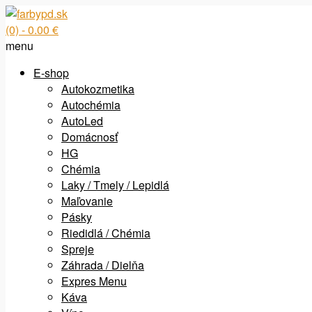
(0)
- 0.00 €
menu
E-shop
Autokozmetika
Autochémia
AutoLed
Domácnosť
HG
Chémia
Laky / Tmely / Lepidlá
Maľovanie
Pásky
Riedidlá / Chémia
Spreje
Záhrada / Dielňa
Expres Menu
Káva