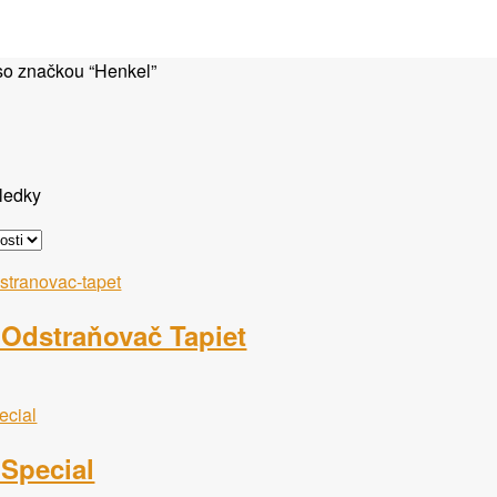
so značkou “Henkel”
Zoradené
sledky
podľa
popularity
 Odstraňovač Tapiet
 Special