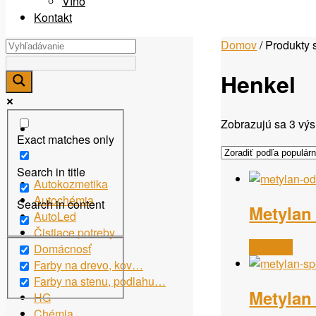
Víno
Kontakt
Domov
/ Produkty 
Henkel
Zobrazujú sa 3 vý
Exact matches only
Search in title
Autokozmetika
Autochémia
Search in content
Metylan
AutoLed
Čistiace potreby
Viac info
Domácnosť
Farby na drevo, kov…
Farby na stenu, podlahu…
Metylan
HG
Chémia