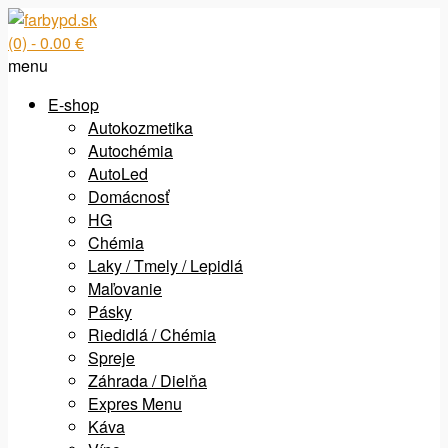
(0)
- 0.00 €
menu
E-shop
Autokozmetika
Autochémia
AutoLed
Domácnosť
HG
Chémia
Laky / Tmely / Lepidlá
Maľovanie
Pásky
Riedidlá / Chémia
Spreje
Záhrada / Dielňa
Expres Menu
Káva