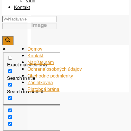
Víno
Kontakt
image
Domov
Kontakt
Napíšte nám
Exact matches only
Ochrana osobných údajov
Obchodné podmienky
Search in title
Zásielkovňa
Platobná brána
Search in content