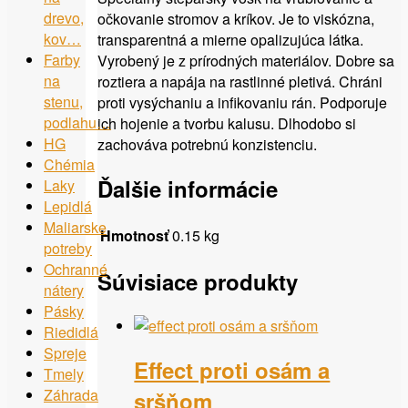
drevo,
očkovanie stromov a kríkov. Je to viskózna,
kov…
transparentná a mierne opalizujúca látka.
Farby
Vyrobený je z prírodných materiálov. Dobre sa
na
roztiera a napája na rastlinné pletivá. Chráni
stenu,
proti vysýchaniu a infikovaniu rán. Podporuje
podlahu…
ich hojenie a tvorbu kalusu. Dlhodobo si
HG
zachováva potrebnú konzistenciu.
Chémia
Ďalšie informácie
Laky
Lepidlá
Maliarske
Hmotnosť
0.15 kg
potreby
Ochranné
Súvisiace produkty
nátery
Pásky
Riedidlá
Spreje
Effect proti osám a
Tmely
Záhrada
sršňom