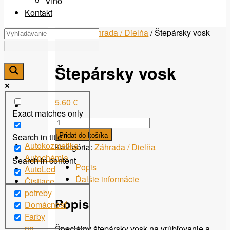
Víno
Kontakt
Domov
/
Záhrada / Dielňa
/ Štepársky vosk
Štepársky vosk
5.60
€
Exact matches only
množstvo
Štepársky
Pridať do košíka
Search in title
vosk
Autokozmetika
Kategória:
Záhrada / Dielňa
Autochémia
Search in content
Popis
AutoLed
Ďalšie informácie
Čistiace
potreby
Popis
Domácnosť
Farby
na
Špeciálny štepársky vosk na vrúbľovanie a