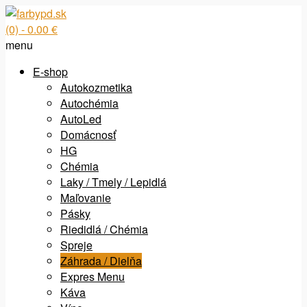
(0)
- 0.00 €
menu
E-shop
Autokozmetika
Autochémia
AutoLed
Domácnosť
HG
Chémia
Laky / Tmely / Lepidlá
Maľovanie
Pásky
Riedidlá / Chémia
Spreje
Záhrada / Dielňa
Expres Menu
Káva