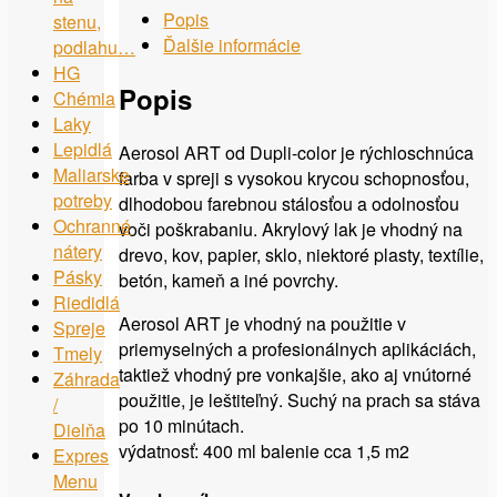
Popis
stenu,
Ďalšie informácie
podlahu…
HG
Popis
Chémia
Laky
Lepidlá
Aerosol ART od Dupli-color je rýchloschnúca
Maliarske
farba v spreji s vysokou krycou schopnosťou,
potreby
dlhodobou farebnou stálosťou a odolnosťou
Ochranné
voči poškrabaniu. Akrylový lak je vhodný na
nátery
drevo, kov, papier, sklo, niektoré plasty, textílie,
Pásky
betón, kameň a iné povrchy.
Riedidlá
Aerosol ART je vhodný na použitie v
Spreje
priemyselných a profesionálnych aplikáciách,
Tmely
taktiež vhodný pre vonkajšie, ako aj vnútorné
Záhrada
použitie, je leštiteľný. Suchý na prach sa stáva
/
po 10 minútach.
Dielňa
výdatnosť: 400 ml balenie cca 1,5 m2
Expres
Menu