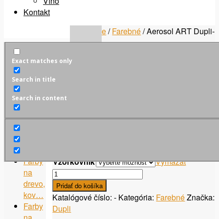
Víno
Kontakt
Domov
/
Spreje
/
Farebné
/ Aerosol ART Dupli-
color
Zľava!
Exact matches only
Search in title
Aerosol ART Dupli-
Autokozmetika
Search in content
Autochémia
color
AutoLed
Čistiace
potreby
Pôvodná
Aktuálna
9.95
€
9.50
€
Domácnosť
cena
cena
Farby
Vzorkovník
Vymazať
bola:
je:
na
množstvo
9.95 €.
9.50 €.
drevo,
Aerosol
Pridať do košíka
kov…
ART
Katalógové číslo:
-
Kategória:
Farebné
Značka:
Farby
Dupli-
Dupli
na
color