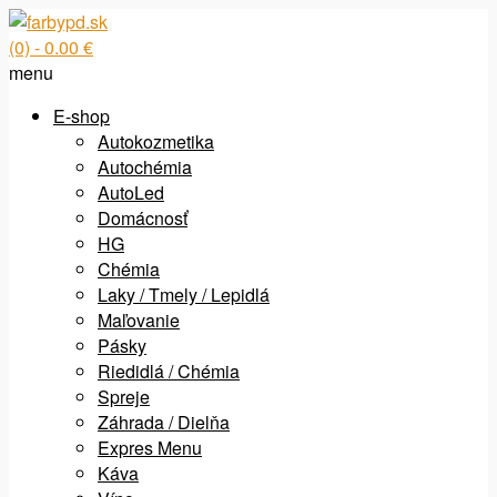
(0)
- 0.00 €
menu
E-shop
Autokozmetika
Autochémia
AutoLed
Domácnosť
HG
Chémia
Laky / Tmely / Lepidlá
Maľovanie
Pásky
Riedidlá / Chémia
Spreje
Záhrada / Dielňa
Expres Menu
Káva