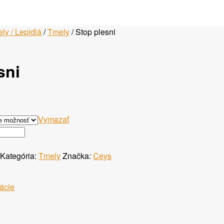
ly / Lepidlá
/
Tmely
/ Stop plesni
sni
Vymazať
Kategória:
Tmely
Značka:
Ceys
mácie