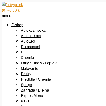
(0)
- 0.00 €
menu
E-shop
Autokozmetika
Autochémia
AutoLed
Domácnosť
HG
Chémia
Laky / Tmely / Lepidlá
Maľovanie
Pásky
Riedidlá / Chémia
Spreje
Záhrada / Dielňa
Expres Menu
Káva