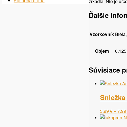
Platobná brána
zrkadlá. Nie je urč
Ďalšie info
Vzorkovník
Biela
Objem
0,125
Súvisiace p
Sniežka
3.99
€
–
7.9