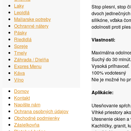
Laky
Stop plesni, stop č
Lepidlá
dvoch jedinečných 
Maliarske potreby
silikóne, vďaka čom
Ochranné nátery
odolnosti proti ple
Pásky
Riedidlá
Vlastnosti:
Spreje
Maximálna odolnosť
Tmely
Suchý do 30 minút
Záhrada / Dielňa
Vysoká priľnavosť.
Expres Menu
100% vodotesný
Káva
Nie je možné ho pre
Víno
Domov
Aplikácie:
Kontakt
Napíšte nám
Utesňovanie spŕch,
Ochrana osobných údajov
Vlhké priestory ako
Obchodné podmienky
Utesnenie okien a 
Zásielkovňa
Kachličky, granit, 