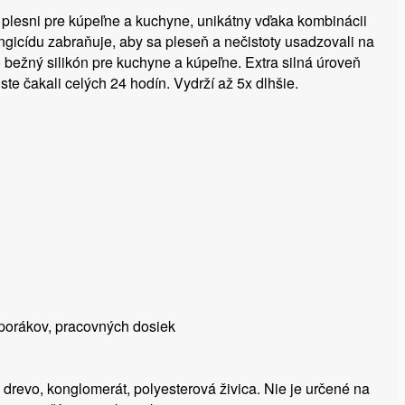
op plesni pre kúpeľne a kuchyne, unikátny vďaka kombinácii
gicídu zabraňuje, aby sa pleseň a nečistoty usadzovali na
o bežný silikón pre kuchyne a kúpeľne. Extra silná úroveň
ste čakali celých 24 hodín. Vydrží až 5x dlhšie.
sporákov, pracovných dosiek
, drevo, konglomerát, polyesterová živica. Nie je určené na