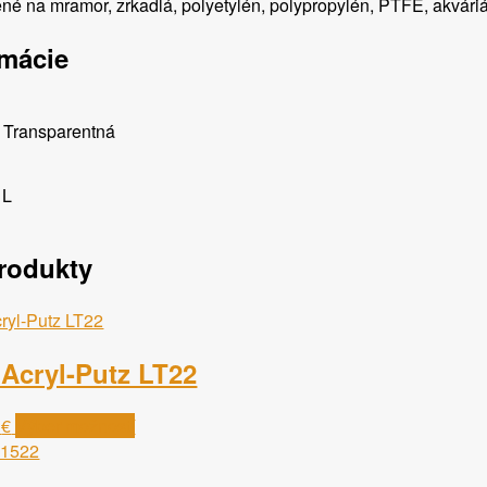
ené na mramor, zrkadlá, polyetylén, polypropylén, PTFE, akváriá
rmácie
, Transparentná
 L
rodukty
 Acryl-Putz LT22
Price
Tento
9
€
Výber možností
range:
produkt
3.99 €
má