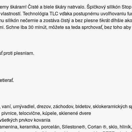
ierny škáram! Čisté a biele škáry natrvalo. Špičkový silikón St
vlastností. Technológia TLC vďaka postupnému uvoľňovaniu fun
u silikón nečernie a zostáva čistý a bez plesne 5krát dlhšie ak
sni. Schne iba 30 minút, môžete sa teda sprchovať, bez toho aby 
 proti plesniam.
.
tierať.
 vaní, umývadiel, drezov, záchodov, bidetov, sklokeramických 
 pivnice, telocvične, kúpele, sklenené dvere
všetkých prvkov kovania
kamenina, keramika, porcelán, Silestone®, Corian ®, sklo, hliník