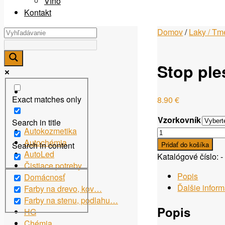
Víno
Kontakt
Domov
/
Laky / Tme
Stop ple
Exact matches only
8.90
€
Vzorkovník
Search in title
Autokozmetika
množstvo
Autochémia
Stop
Search in content
Pridať do košíka
AutoLed
plesni
Katalógové číslo:
-
Čistiace potreby
Popis
Domácnosť
Ďalšie infor
Farby na drevo, kov…
Farby na stenu, podlahu…
Popis
HG
Chémia