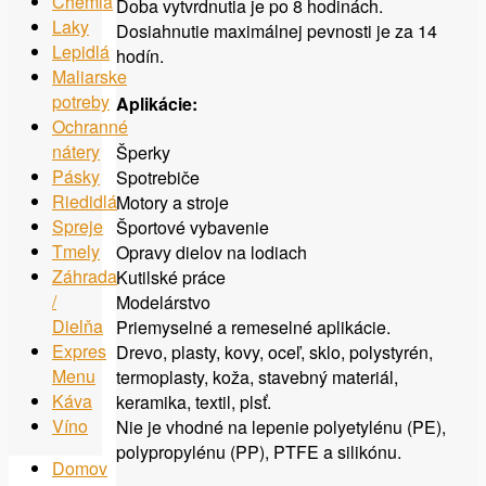
Chémia
Doba vytvrdnutia je po 8 hodinách.
Laky
Dosiahnutie maximálnej pevnosti je za 14
Lepidlá
hodín.
Maliarske
potreby
Aplikácie:
Ochranné
nátery
Šperky
Pásky
Spotrebiče
Riedidlá
Motory a stroje
Spreje
Športové vybavenie
Tmely
Opravy dielov na lodiach
Záhrada
Kutilské práce
/
Modelárstvo
Dielňa
Priemyselné a remeselné aplikácie.
Expres
Drevo, plasty, kovy, oceľ, sklo, polystyrén,
Menu
termoplasty, koža, stavebný materiál,
Káva
keramika, textil, plsť.
Víno
Nie je vhodné na lepenie polyetylénu (PE),
polypropylénu (PP), PTFE a silikónu.
Domov