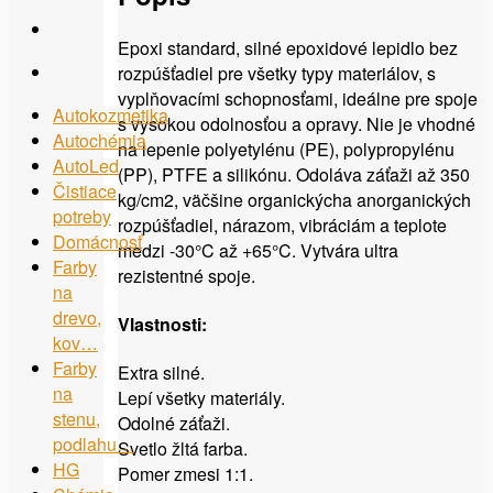
Epoxi standard, silné epoxidové lepidlo bez
rozpúšťadiel pre všetky typy materiálov, s
vyplňovacími schopnosťami, ideálne pre spoje
Autokozmetika
s vysokou odolnosťou a opravy. Nie je vhodné
Autochémia
na lepenie polyetylénu (PE), polypropylénu
AutoLed
(PP), PTFE a silikónu. Odoláva záťaži až 350
Čistiace
kg/cm2, väčšine organickýcha anorganických
potreby
rozpúšťadiel, nárazom, vibráciám a teplote
Domácnosť
medzi -30°C až +65°C. Vytvára ultra
Farby
rezistentné spoje.
na
drevo,
Vlastnosti:
kov…
Farby
Extra silné.
na
Lepí všetky materiály.
stenu,
Odolné záťaži.
podlahu…
Svetlo žltá farba.
HG
Pomer zmesi 1:1.