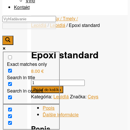
Víno
Kontakt
Domov
/
Laky / Tmely /
Lepidlá
/
Lepidlá
/ Epoxi standard
Epoxi standard
Exact matches only
8.00
€
Search in title
množstvo
Epoxi
Pridať do košíka
Search in content
standard
Kategória:
Lepidlá
Značka:
Ceys
Popis
Ďalšie informácie
Popis