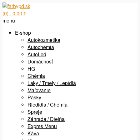
(0)
- 0.00 €
menu
E-shop
Autokozmetika
Autochémia
AutoLed
Domácnosť
HG
Chémia
Laky / Tmely / Lepidlá
Maľovanie
Pásky
Riedidlá / Chémia
Spreje
Záhrada / Dielňa
Expres Menu
Káva