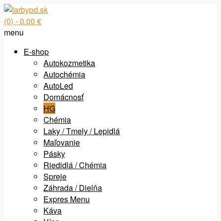
(0)
- 0.00 €
menu
E-shop
Autokozmetika
Autochémia
AutoLed
Domácnosť
HG
Chémia
Laky / Tmely / Lepidlá
Maľovanie
Pásky
Riedidlá / Chémia
Spreje
Záhrada / Dielňa
Expres Menu
Káva