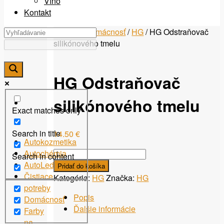
Víno
Kontakt
Domov
/
Domácnosť
/
HG
/ HG Odstraňovač
silikónového tmelu
HG Odstraňovač
silikónového tmelu
Exact matches only
Search in title
14.50
€
Autokozmetika
množstvo
Autochémia
Search in content
HG
AutoLed
Pridať do košíka
Odstraňovač
Čistiace
Kategória:
HG
Značka:
HG
silikónového
potreby
Popis
tmelu
Domácnosť
Ďalšie informácie
Farby
na