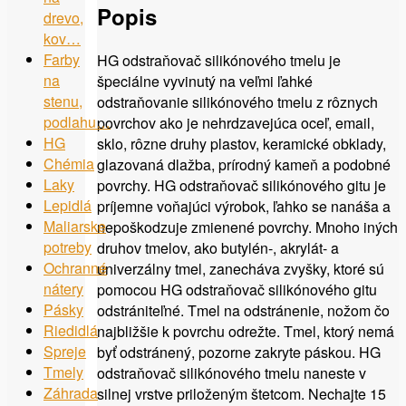
Popis
drevo,
kov…
Farby
HG odstraňovač silikónového tmelu je
na
špeciálne vyvinutý na veľmi ľahké
stenu,
odstraňovanie silikónového tmelu z rôznych
podlahu…
povrchov ako je nehrdzavejúca oceľ, email,
HG
sklo, rôzne druhy plastov, keramické obklady,
Chémia
glazovaná dlažba, prírodný kameň a podobné
Laky
povrchy. HG odstraňovač silikónového gitu je
Lepidlá
príjemne voňajúci výrobok, ľahko se nanáša a
Maliarske
nepoškodzuje zmienené povrchy. Mnoho iných
potreby
druhov tmelov, ako butylén-, akrylát- a
Ochranné
univerzálny tmel, zanecháva zvyšky, ktoré sú
nátery
pomocou HG odstraňovač silikónového gitu
Pásky
odstrániteľné. Tmel na odstránenie, nožom čo
Riedidlá
najbližšie k povrchu odrežte. Tmel, ktorý nemá
Spreje
byť odstránený, pozorne zakryte páskou. HG
Tmely
odstraňovač silikónového tmelu naneste v
Záhrada
silnej vrstve priloženým štetcom. Nechajte 15