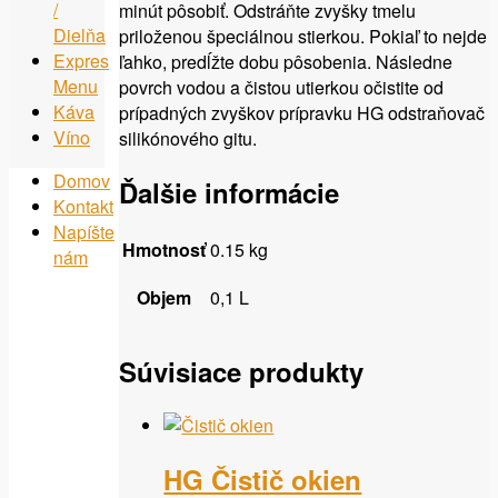
/
minút pôsobiť. Odstráňte zvyšky tmelu
Dielňa
priloženou špeciálnou stierkou. Pokiaľ to nejde
Expres
ľahko, predĺžte dobu pôsobenia. Následne
Menu
povrch vodou a čistou utierkou očistite od
Káva
prípadných zvyškov prípravku HG odstraňovač
Víno
silikónového gitu.
Domov
Ďalšie informácie
Kontakt
Napíšte
Hmotnosť
0.15 kg
nám
Objem
0,1 L
Súvisiace produkty
HG Čistič okien